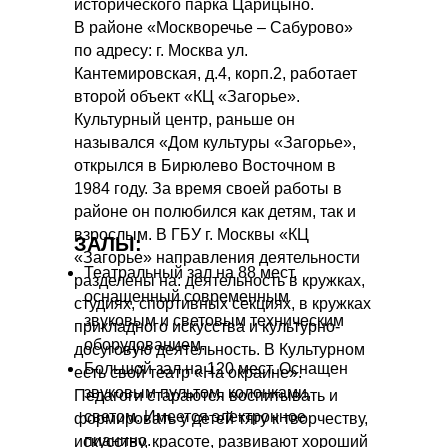
исторического парка Царицыно.
В районе «Москворечье – Сабурово»
по адресу: г. Москва ул.
Кантемировская, д.4, корп.2, работает
второй объект «КЦ «Загорье».
Культурный центр, раньше он
назывался «Дом культуры «Загорье»,
открылся в Бирюлево Восточном в
1984 году. За время своей работы в
районе он полюбился как детям, так и
взрослым. В ГБУ г. Москвы «КЦ
ЗАЛЫ:
«Загорье» направления деятельности
Театральный зал на 88 мест,
разделены на: деятельность в кружках,
оснащенный современным
студиях, спортивных секциях, в кружках
звуковым и световым техническим
прикладного искусства и культурно-
оборудованием.
досуговую деятельность. В Культурном
Большой зал на 120 мест. Оснащен
есть свой театр «На окраине».
звуковым пультом, колонками,
Педагоги стараются воспитывать и
светом. Имеется электронное
формировать у детей тягу к творчеству,
пианино.
искусству, красоте, развивают хороший