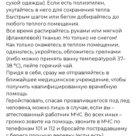
сухой одежды). Если есть полиэтилен,
укутайтесь в него для сохранения тепла.
Быстрым шагом или бегом добирайтесь до
любого теплого помещения.
Все время растирайтесь руками или мягкой
(фланелевой) тканью. Но только не снегом!
Как только окажетесь в теплом помещении,
оденьтесь, укройтесь, обложитесь грелками
(либо можно принять ванну температурой 37–
38 °C), пейте горячий чай.
Придя в себя, сразу же отправляйтесь в
ближайшее медицинское учреждение, чтобы
получить квалифицированную врачебную
помощь.
Геройствовать, спасая провалившегося под лед
человека, можно лишь в случае, если вы –
аттестованный работник МЧС. Во всех иных –
громко зовите на помощь, звоните в МЧС по
телефонам 101 и 112 и бросайте пострадавшему
с берега прочную веревку (если есть),