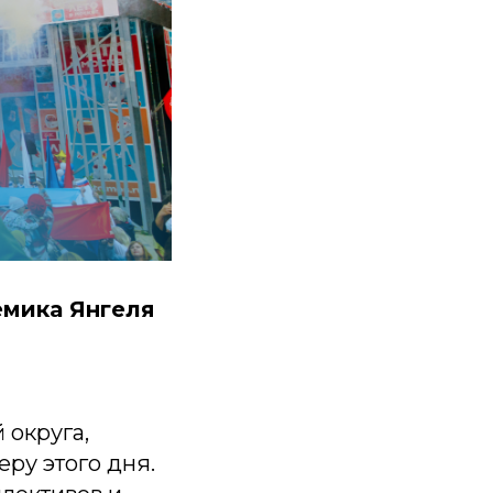
емика Янгеля
 округа,
ру этого дня.