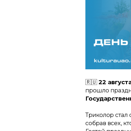
🇷🇺
22 август
прошло празд
Государствен
Триколор стал 
собрав всех, к