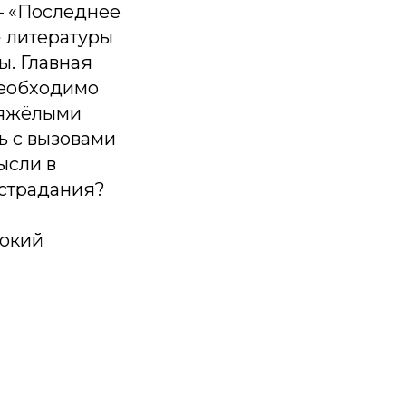
— «Последнее
» литературы
ы. Главная
необходимо
 тяжёлыми
ь с вызовами
ысли в
 страдания?
бокий