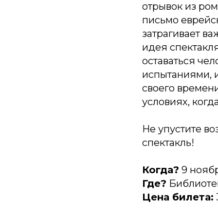
отрывок из ро
письмо еврейс
затрагивает в
идея спектакля
оставаться че
испытаниями, и
своего времени
условиях, когд
Не упустите во
спектакль!
Когда?
9 ноябр
Где?
Библиотек
Цена билета: