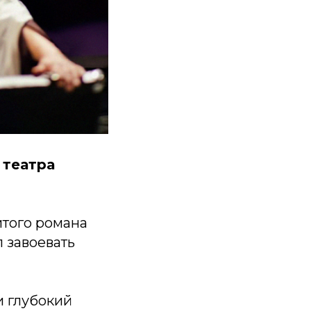
 театра
итого романа
 завоевать
и глубокий