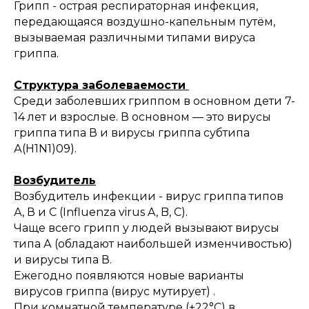
Грипп - острая респираторная инфекция,
передающаяся воздушно-капельным путём,
вызываемая различными типами вируса
гриппа.
Структура заболеваемости
Среди заболевших гриппом в основном дети 7-
14 лет и взрослые. В основном — это вирусы
гриппа типа В и вирусы гриппа субтипа
А(H1N1)09).
Возбудитель
Возбудитель инфекции - вирус гриппа типов
А, В и С (Influenza virus A, B, C).
Чаще всего грипп у людей вызывают вирусы
типа А (обладают наибольшей изменчивостью)
и вирусы типа В.
Ежегодно появляются новые варианты
вирусов гриппа (вирус мутирует) .
При комнатной температуре (+22°C) в