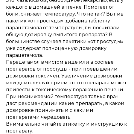
Это, казалось бы, безобидное лекарство, есть у
каждого в домашней аптечке. Помогает от
боли, снижает температуру. Что не так? Выпив
пакетик «от простуды», добавив таблетку
парацетамола от температуры, вы посчитали
общую дозировку выпитого препарата? В
большинстве случаев пакетики «от простуды»
уже содержат полноценную дозировку
парацетамола.
Парацетамол в чистом виде или в составе
препаратов от простуды - при превышении
дозировки токсичен. Увеличение дозировки
или длительный прием этого препарата может
привести к токсическому поражению печени.
При неснижаемой температуре только врач
даст рекомендации какие препараты, в какой
дозировке принимать и с какими
препаратами чередовать.
Внимательно читайте этикетку и инструкцию к
препарату.