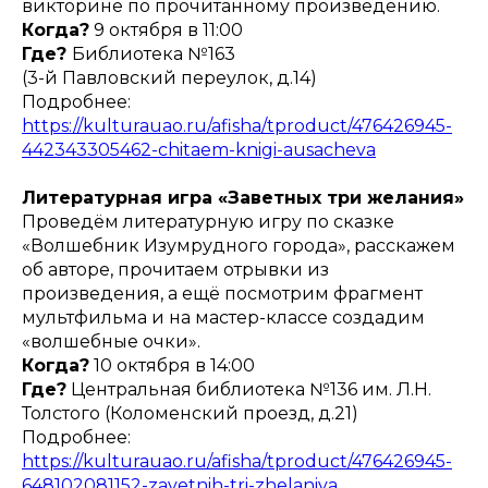
викторине по прочитанному произведению.
Когда?
9 октября в 11:00
Где?
Библиотека №163
(3-й Павловский переулок, д.14)
Подробнее:
https://kulturauao.ru/afisha/tproduct/476426945-
442343305462-chitaem-knigi-ausacheva
Литературная игра «Заветных три желания»
Проведём литературную игру по сказке
«Волшебник Изумрудного города», расскажем
об авторе, прочитаем отрывки из
произведения, а ещё посмотрим фрагмент
мультфильма и на мастер-классе создадим
«волшебные очки».
Когда?
10 октября в 14:00
Где?
Центральная библиотека №136 им. Л.Н.
Толстого (Коломенский проезд, д.21)
Подробнее:
https://kulturauao.ru/afisha/tproduct/476426945-
648102081152-zavetnih-tri-zhelaniya