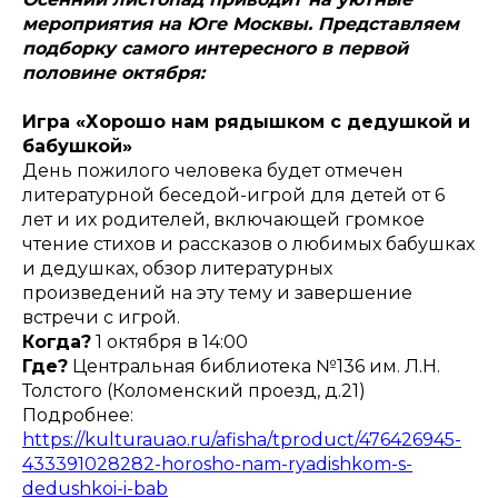
мероприятия на Юге Москвы. Представляем
подборку самого интересного в первой
половине октября:
Игра «Хорошо нам рядышком с дедушкой и
бабушкой»
День пожилого человека будет отмечен
литературной беседой-игрой для детей от 6
лет и их родителей, включающей громкое
чтение стихов и рассказов о любимых бабушках
и дедушках, обзор литературных
произведений на эту тему и завершение
встречи с игрой.
Когда?
1 октября в 14:00
Где?
Центральная библиотека №136 им. Л.Н.
Толстого (Коломенский проезд, д.21)
Подробнее:
https://kulturauao.ru/afisha/tproduct/476426945-
433391028282-horosho-nam-ryadishkom-s-
dedushkoi-i-bab