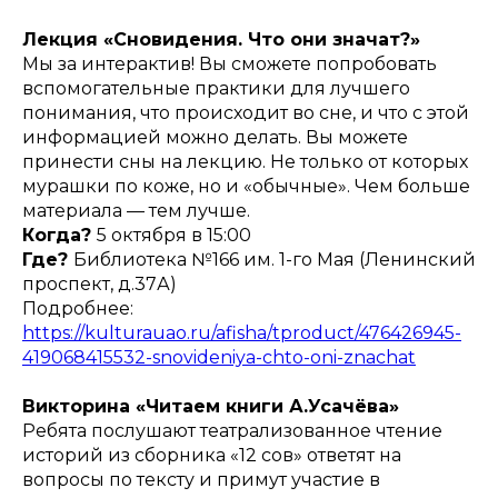
Лекция «Сновидения. Что они значат?»
Мы за интерактив! Вы сможете попробовать
вспомогательные практики для лучшего
понимания, что происходит во сне, и что с этой
информацией можно делать. Вы можете
принести сны на лекцию. Не только от которых
мурашки по коже, но и «обычные». Чем больше
материала — тем лучше.
Когда?
5 октября в 15:00
Где?
Библиотека №166 им. 1-го Мая (Ленинский
проспект, д.37А)
Подробнее:
https://kulturauao.ru/afisha/tproduct/476426945-
419068415532-snovideniya-chto-oni-znachat
Викторина «Читаем книги А.Усачёва»
Ребята послушают театрализованное чтение
историй из сборника «12 сов» ответят на
вопросы по тексту и примут участие в