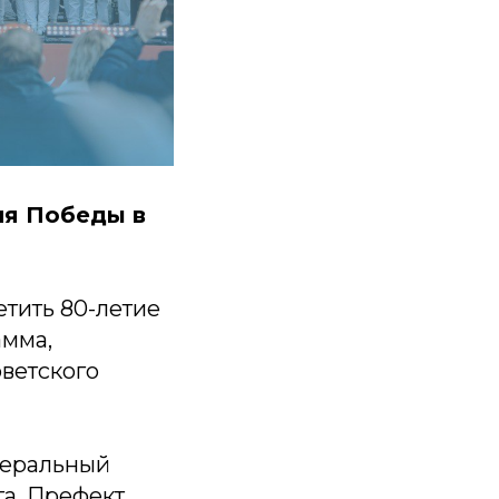
ня Победы в
етить 80-летие
амма,
оветского
неральный
а. Префект