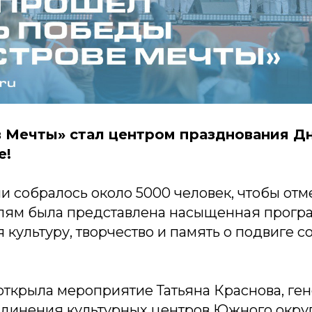
в Мечты» стал центром празднования Д
е!
 собралось около 5000 человек, чтобы отм
лям была представлена насыщенная прогр
ультуру, творчество и память о подвиге с
открыла мероприятие Татьяна Краснова, ге
динения культурных центров Южного округ