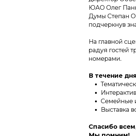
ЮАО Олег Панк
Думы Степан О
подчеркнув зн
На главной сц
радуя гостей 
номерами.
В течение дн
Тематическ
Интерактив
Семейные и
Выставка в
Спасибо всем
Мы помним!