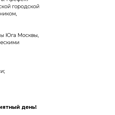
ской городской
ником,
вы Юга Москвы,
ческими
и;
мятный день!