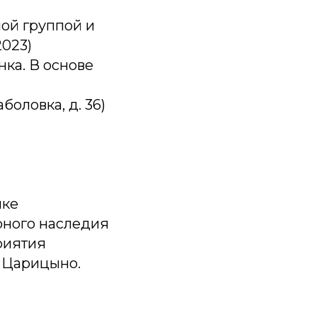
ной группой и
2023)
ка. В основе
оловка, д. 36)
ике
рного наследия
риятия
и Царицыно.