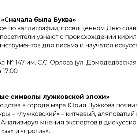
 «Сначала была Буква»
ссе по каллиграфии, посвящённом Дню сла
 посетители узнают о происхождении кирил
нструментов для письма и научатся искусс
 № 147 им. С.С. Орлова (ул. Домодедовская, д
 17:00
ые символы лужковской эпохи»
водства в городе мэра Юрия Лужкова появи
уры – «лужковский» – китчевый, аляповаты
. Анализируя мнения экспертов в дискуссио
«за» и «против».