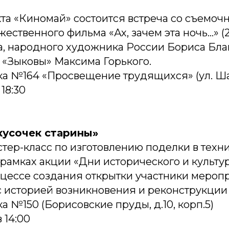
та «Киномай» состоится встреча со съемоч
ественного фильма «Ах, зачем эта ночь…» (
, народного художника России Бориса Блан
 «Зыковы» Максима Горького.
а №164 «Просвещение трудящихся» (ул. Шаб
 18:30
кусочек старины»
тер-класс по изготовлению поделки в техн
 рамках акции «Дни исторического и культу
оцессе создания открытки участники мероп
с историей возникновения и реконструкци
а №150 (Борисовские пруды, д.10, корп.5)
 14:00