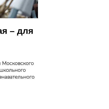
я – для
ы Московского
ошкольного
ознавательного