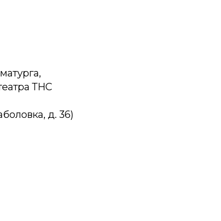
матурга,
театра ТНС
оловка, д. 36)