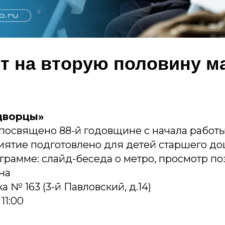
т на вторую половину ма
дворцы»
 посвящено 88-й годовщине с начала работ
иятие подготовлено для детей старшего д
ограмме: слайд-беседа о метро, просмотр п
на
 № 163 (3-й Павловский, д.14)
11:00