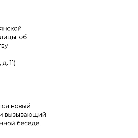
вянской
лицы, об
тву
. 11)
лся новый
й и вызывающий
нной беседе,