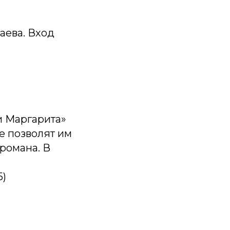
аева. Вход
и Маргарита»
ые позволят им
романа. В
5)