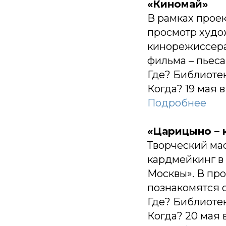
«Киномай»
В рамках проек
просмотр худож
кинорежиссера
фильма – пьеса
Где? Библиотек
Когда? 19 мая в
Подробнее
«Царицыно – 
Творческий мас
кардмейкинг в
Москвы». В пр
познакомятся 
Где? Библиотек
Когда? 20 мая в