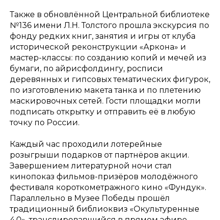
Также в обновлённой Центральной библиотеке
№136 имени Л.Н. Толстого прошла экскурсия по
фонду редких книг, занятия и игры от клуба
исторической реконструкции «Аркона» и
мастер-классы: по созданию копий и мечей из
бумаги, по айрисфолдингу, росписи
деревянных и гипсовых тематических фигурок,
по изготовлению макета танка и по плетению
маскировочных сетей. Гости площадки могли
подписать открытку и отправить её в любую
точку по России.
Каждый час проходили лотерейные
розыгрыши подарков от партнёров акции.
Завершением литературной ночи стал
кинопоказ фильмов-призёров молодёжного
фестиваля короткометражного кино «Фундук».
Параллельно в Музее Победы прошёл
традиционный библиоквиз «Окультуренные
4.0», транслировавшийся в прямом эфире.