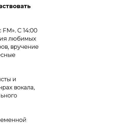
вствовать
FM». С 14:00
ения любимых
ров, вручение
есные
исты и
нрах вокала,
льного
ременной