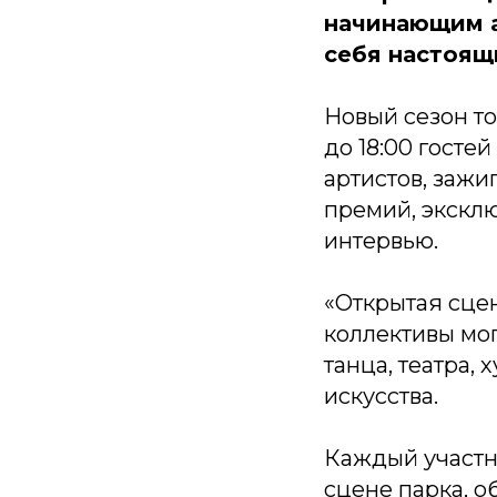
начинающим а
себя настоящ
Новый сезон то
до 18:00 гост
артистов, зажи
премий, экскл
интервью.
«Открытая сцен
коллективы мог
танца, театра,
искусства.
Каждый участн
сцене парка, 