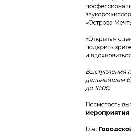
профессиональ
звукорежиссёра
«Острова Мечт
«Открытая сцен
подарить зрит
и вдохновиться
Выступления 
дальнейшем бу
до 18:00
.
Посмотреть выс
мероприятия
Где:
Городско