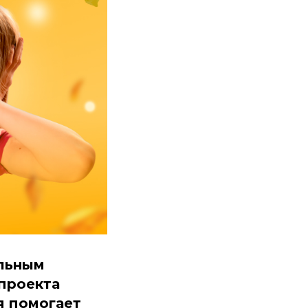
ельным
проекта
я помогает