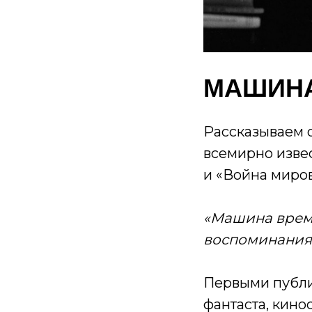
МАШИНА
Рассказываем о
всемирно изве
и «Война миров
«Машина времен
воспоминания; 
Первыми публи
фантаста, кино