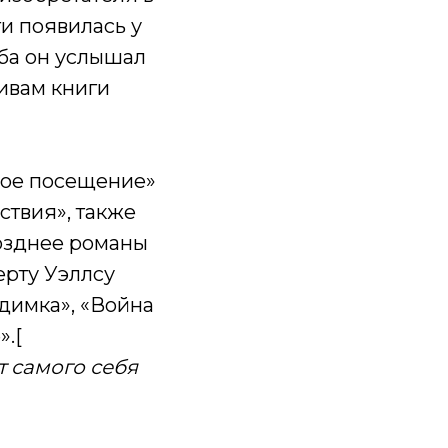
ги появилась у
уба он услышал
ивам книги
ное посещение»
ствия», также
озднее романы
ерту Уэллсу
идимка», «Война
».[
т самого себя