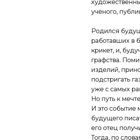
художественным
учёного, публи
Родился будущ
работавших в б
крикет, и, буд
графства. Пом
изделий, прин
подстригать га
уже с самых ра
Но путь к мечт
И это событие
будущего писат
его отец получ
Тогда, по слов