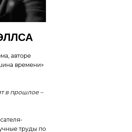
ЭЛЛСА
ма, авторе
шина времени»
ит в прошлое –
сателя-
аучные труды по