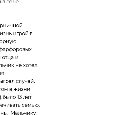
 в себе
орничной,
изнь игрой в
борную
й фарфоровых
 отца и
ьчик не хотел,
ия.
ыграл случай.
том в жизни
 было 13 лет,
печивать семью.
знь. Мальчику