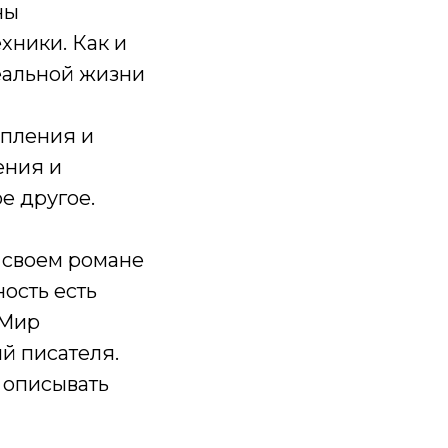
ны
хники. Как и
еальной жизни
опления и
ения и
ое другое.
в своем романе
ость есть
«Мир
й писателя.
 описывать