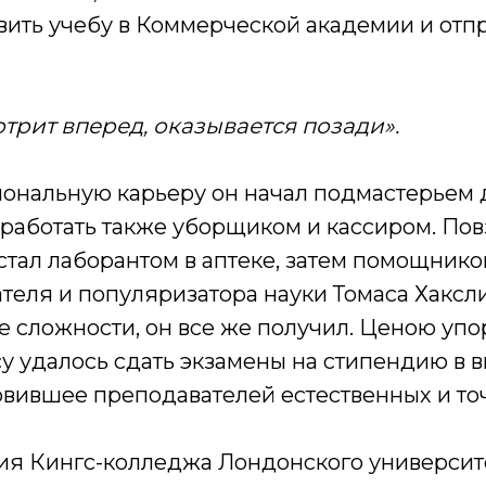
вить учебу в Коммерческой академии и отп
мотрит вперед, оказывается позади».
ональную карьеру он начал подмастерьем
работать также уборщиком и кассиром. Пов
стал лаборантом в аптеке, затем помощнико
теля и популяризатора науки Томаса Хаксли
е сложности, он все же получил. Ценою упо
су удалось сдать экзамены на стипендию в 
овившее преподавателей естественных и то
ия Кингс-колледжа Лондонского университ