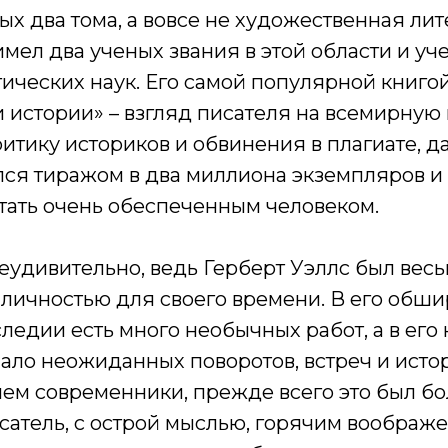
ых два тома, а вовсе не художественная лит
 имел два ученых звания в этой области и у
ических наук. Его самой популярной книгой
 истории» – взгляд писателя на всемирную
итику историков и обвинения в плагиате, д
ся тиражом в два миллиона экземпляров и 
стать очень обеспеченным человеком.
неудивительно, ведь Герберт Уэллс был вес
личностью для своего времени. В его обш
ледии есть много необычных работ, а в ег
ало неожиданных поворотов, встреч и истор
нем современники, прежде всего это был б
сатель, с острой мыслью, горячим воображ