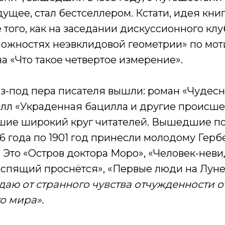
ущее, стал бестселлером. Кстати, идея кни
 того, как на заседании дискуссионного кл
можностях неэвклидовой геометрии» по мот
а «Что такое четвертое измерение».
-под пера писателя вышли: роман «Чудес
елл «Украденная бацилла и другие происше
шие широкий круг читателей. Вышедшие п
96 года по 1901 год принесли молодому Герб
 Это «Остров доктора Моро», «Человек-нев
 спящий проснётся», «Первые люди на Луне
даю от странного чувства отчужденности о
о мира».