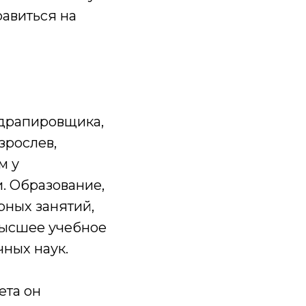
равиться на
 драпировщика,
зрослев,
м у
. Образование,
рных занятий,
высшее учебное
чных наук.
ета он