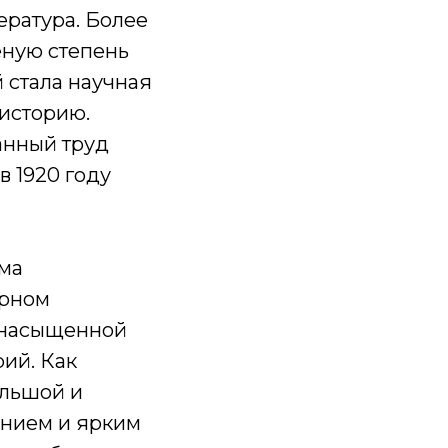
ература. Более
ченую степень
 стала научная
 историю.
анный труд
в 1920 году
ьма
ирном
о насыщенной
ий. Как
ольшой и
ением и ярким