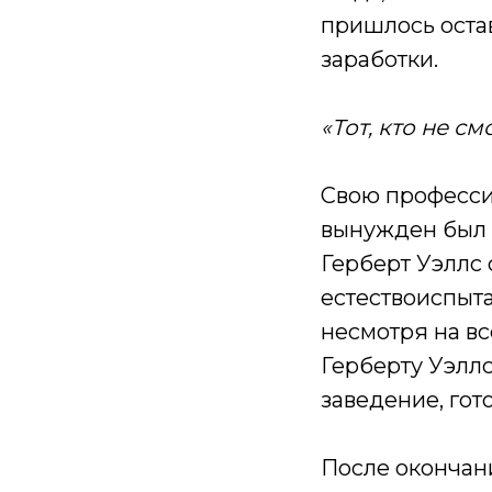
пришлось оста
заработки.
«Тот, кто не с
Свою професси
вынужден был 
Герберт Уэллс 
естествоиспыта
несмотря на вс
Герберту Уэлл
заведение, гот
После окончан