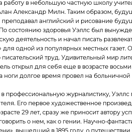
а работу в небольшую частную школу учите
Алан Александр Милн. Таким образом, буду
 преподавал английский и рисование буду
 По состоянию здоровья Уэллс был вынужде
скую деятельность и начал писать развлек
» для одной из популярных местных газет. 
 писательский труд. Удивительный мир лит
ль открыл для себя еще в возрасте восьми 
а ноги долгое время провел на больничной 
 в профессиональную журналистику, Уэллс 
ателя. Его первое художественное произвед
зрасте 29 лет, сразу же приносит автору усп
говорить о нем, как о гении. Научно-фантас
ни», вышедший в 1895 году, о путешествии 