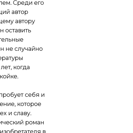
лем. Среди его
щий автор
щему автору
н оставить
ательные
Он не случайно
ературы
лет, когда
койке.
пробует себя и
ение, которое
ех и славу.
тический роман
изобретателя в