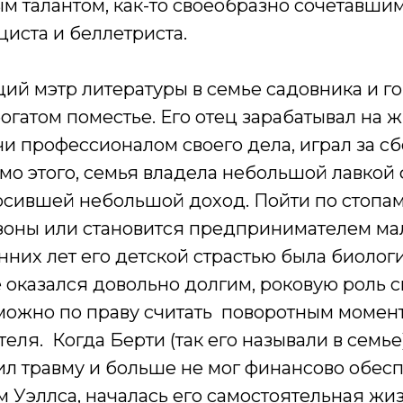
 талантом, как-то своеобразно сочетавшим
циста и беллетриста.
ий мэтр литературы в семье садовника и г
огатом поместье. Его отец зарабатывал на ж
учи профессионалом своего дела, играл за с
имо этого, семья владела небольшой лавко
осившей небольшой доход. Пойти по стопам
зоны или становится предпринимателем мал
нних лет его детской страстью была биолог
е оказался довольно долгим, роковую роль с
 можно по праву считать поворотным момен
еля. Когда Берти (так его называли в семье)
ил травму и больше не мог финансово обес
ам Уэллса, началась его самостоятельная жи