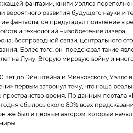
жащей фантазии, книги Уэллса переполне
 вероятного развития будущего науки и те
гие фантасты, он предугадал появление в р
ойств и технологий – изобретение лазера,
она, беспроводной связи, центрального от
ния. Более того, он предсказал такие явл
олет на Луну, Вторую мировую войну и мног
а 10 лет до Эйнштейна и Минковского, Уэллс 
и» первым затронул тему, что наша реальн
 пространство-время. По данным портала 
егодня сбылось около 80% всех предсказани
он же был и первым автором, который начал
 миры.