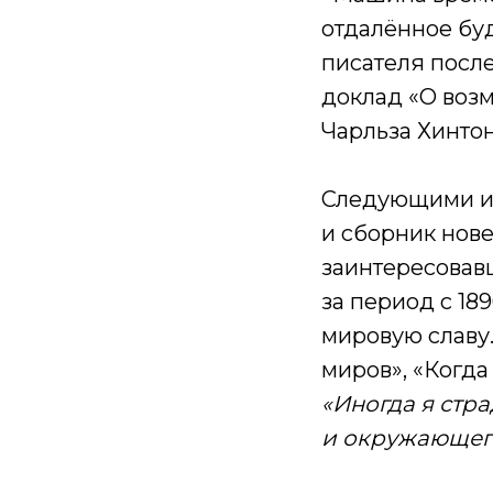
отдалённое буд
писателя после
доклад «О воз
Чарльза Хинтон
Следующими из
и сборник нов
заинтересовав
за период с 18
мировую славу.
миров», «Когда
«Иногда я стра
и окружающег