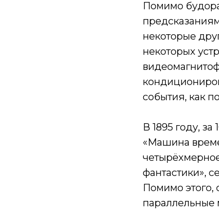
Помимо будора
предсказаниями
некоторые дру
некоторых устр
видеомагнитоф
кондиционирова
события, как п
В 1895 году, з
«Машина времен
четырёхмерное
фантастики», с
Помимо этого, 
параллельные