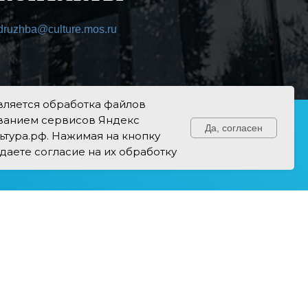
druzhba@culture.mos.ru
вляется обработка файлов
ованием сервисов Яндекс
Да, согласен
ьтура.рф. Нажимая на кнопку
Свяжитесь с нами!
 даете согласие на их обработку
найдёте спортивные и творческие
 всех возрастов — от театра и боевых
о фитнес-программ. Развивайтесь,
е здоровье и раскрывайте потенциал
венной и поддерживающей среде