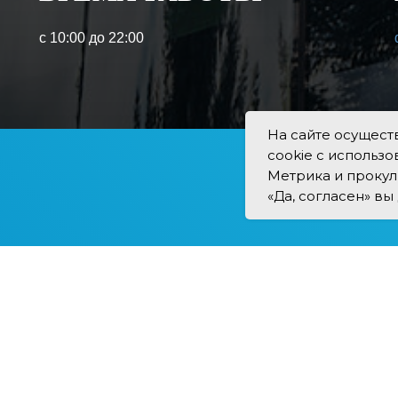
с 10:00 до 22:00
На сайте осущест
cookie с использ
Метрика и прокул
«Да, согласен» вы
ДИИ РЯДОМ
Здесь вы 
секции для
искусств д
укрепляйт
в дружест