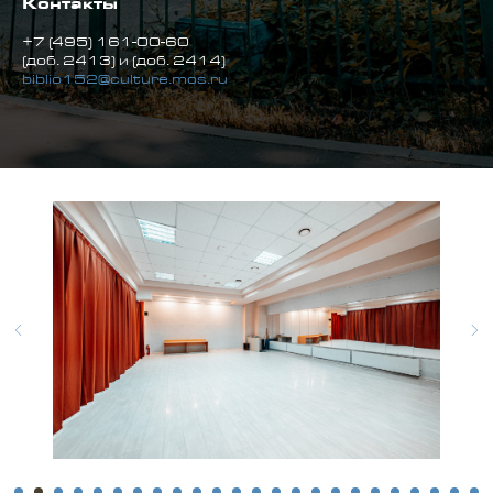
Контакты
+7 (495) 161-00-60
(доб. 2413)
и (доб. 2414)
biblio152@culture.mos.ru