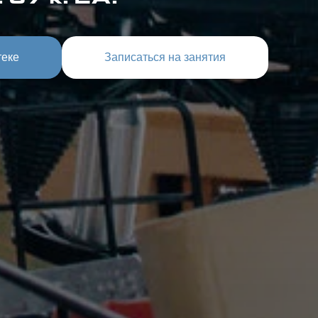
 37 к. 2А.
теке
Записаться на занятия