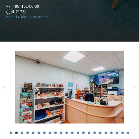
+7 (495) 161-00-60
(доб. 2173)
biblio143@culture.mos.ru