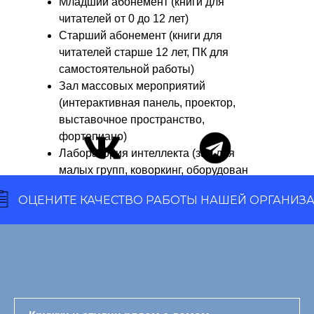
Младший абонемент (книги для
читателей от 0 до 12 лет)
Старший абонемент (книги для
читателей старше 12 лет, ПК для
самостоятельной работы)
Зал массовых мероприятий
(интерактивная панель, проектор,
выставочное пространство,
фортепиано)
Лаборатория интеллекта (зал для
малых групп, коворкинг, оборудован
магнитно-маркерной доской)
ЦЕНИТЕ КАЧЕСТВО РАБОТЫ НАШЕЙ ОРГАНИЗАЦИИ
Творческая мастерская (для
проведения творческих занятий,
коворкинга, оборудован магнитно-
маркерной доской)
Многофункциональный зал (для
тематических мероприятий,
коворкинга, оборудован ПК и ТВ)